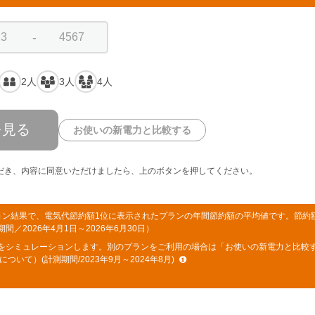
-
2人
3人
4人
を見る
お使いの新電力と比較する
だき、内容に同意いただけましたら、上のボタンを押してください。
ョン結果で、電気代節約額1位に表示されたプランの年間節約額の平均値です。節約
2026年4月1日～2026年6月30日）
をシミュレーションします。別のプランをご利用の場合は「お使いの新電力と比較
て）(計測期間/2023年9月～2024年8月)