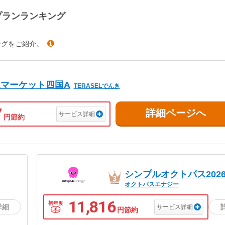
プランランキング
ングをご紹介。
ELマーケット四国A
TERASELでんき
7
サービス詳細
円節約
シンプルオクトパス2026-
オクトパスエナジー
11,816
初年度
サービス詳細
円節約