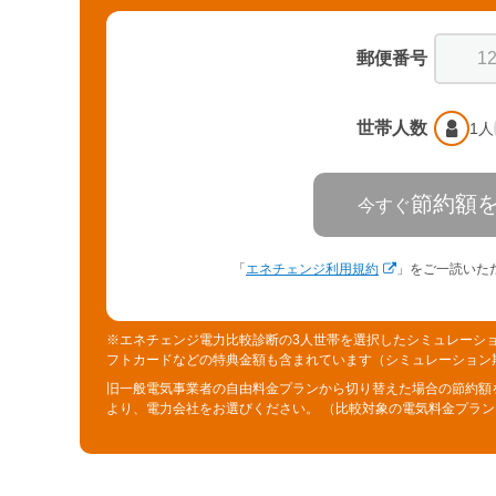
郵便番号
世帯人数
1人
節約額
今すぐ
「
エネチェンジ利用規約
」をご一読いた
※エネチェンジ電力比較診断の3人世帯を選択したシミュレーシ
フトカードなどの特典金額も含まれています（シミュレーション期間／
旧一般電気事業者の自由料金プランから切り替えた場合の節約額
より、電力会社をお選びください。 （比較対象の電気料金プランについ