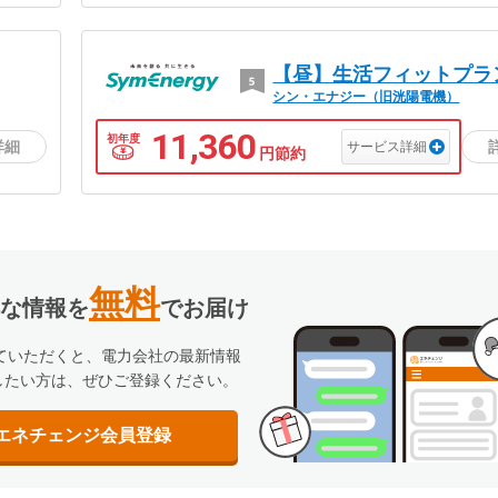
【昼】生活フィットプラ
シン・エナジー（旧洸陽電機）
11,360
初年度
サービス詳細
円節約
無料
な情報を
でお届け
していただくと、電力会社の最新情報
したい方は、ぜひご登録ください。
エネチェンジ
会員登録