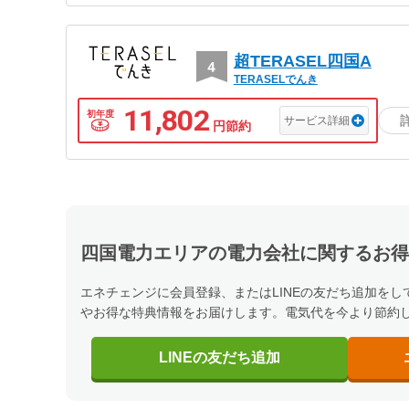
超TERASEL四国A
TERASELでんき
11,802
初年度
サービス詳細
円節約
四国電力エリアの
電力会社に関するお得
エネチェンジに会員登録、またはLINEの友だち追加を
やお得な特典情報をお届けします。電気代を今より節約
LINEの
友だち追加